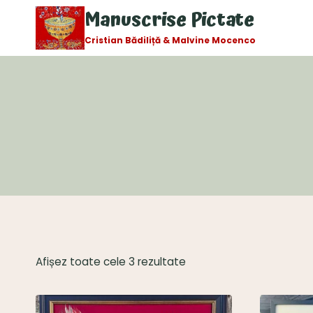
Skip
Manuscrise Pictate
to
Cristian Bădiliță & Malvine Mocenco
content
Sortat
Afișez toate cele 3 rezultate
după
cele