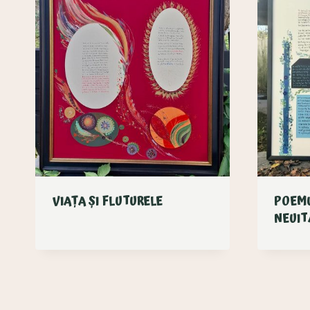
mai
recente
VIAȚA ȘI FLUTURELE
POEMU
NEUIT